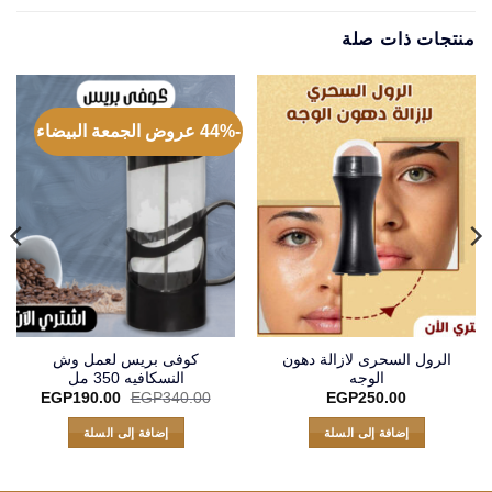
منتجات ذات صلة
-44% عروض الجمعة البيضاء
الرول السحرى لازالة دهون
كوفى بريس لعمل وش
الوجه
النسكافيه 350 مل
السعر
السعر
EGP
190.00
EGP
340.00
EGP
250.00
الأصلي
الحالي
هو:
هو:
إضافة إلى السلة
إضافة إلى السلة
90.00.
EGP340.00.