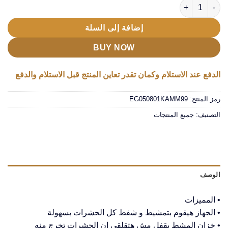
كمية المشط العجيب لإزالة القمل للحيوانات
إضافة إلى السلة
BUY NOW
الدفع عند الاستلام وكمان تقدر تعاين المنتج قبل الاستلام والدفع
رمز المنتج:
EG050801KAMM99
التصنيف:
جميع المنتجات
الوصف
• المميزات
• الجهاز هيقوم بتمشيط و شفط كل الحشرات بسهولة
• خزان المشط بقفل مش هتقلقي ان الحشرات تخرج منه