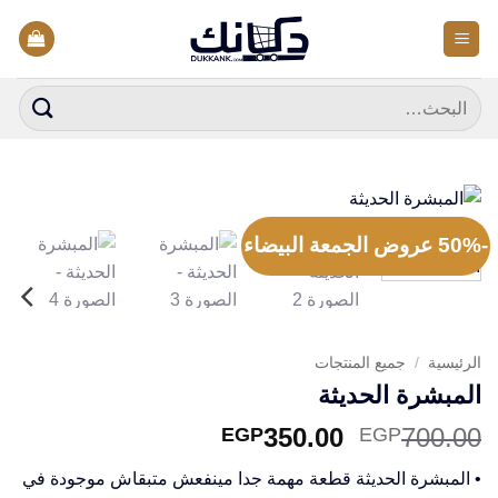
خطي
لمحتوى
البحث
عن:
-50% عروض الجمعة البيضاء
الرئيسية
/
جميع المنتجات
المبشرة الحديثة
السعر
السعر
350.00
700.00
EGP
EGP
الأصلي
الحالي
• المبشرة الحديثة قطعة مهمة جدا مينفعش متبقاش موجودة في
هو:
هو: