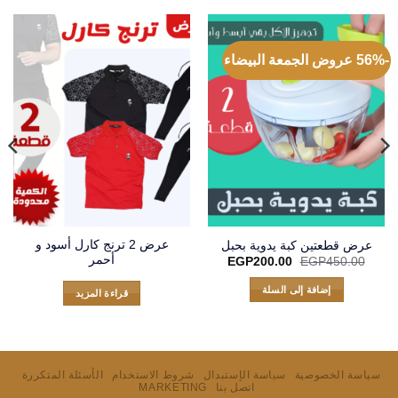
-56% عروض الجمعة البيضاء
عرض 2 ترنج كارل أسود و
عرض قطعتين كبة يدوية بحبل
أحمر
السعر
السعر
EGP
200.00
EGP
450.00
الأصلي
الحالي
هو:
هو:
إضافة إلى السلة
قراءة المزيد
EGP200.00.
EGP450.00.
سياسة الخصوصية
سياسة الإستبدال
شروط الاستخدام
الأسئلة المتكررة
اتصل بنا
MARKETING