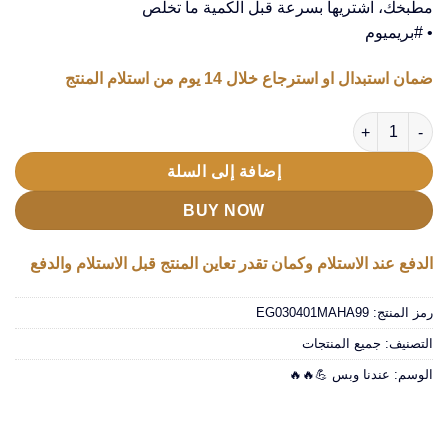
مطبخك، اشتريها بسرعة قبل الكمية ما تخلص
EGP350.00.
EGP700.00.
• #بريميوم
ضمان استبدال او استرجاع خلال 14 يوم من استلام المنتج
كمية المبشرة الحديثة
إضافة إلى السلة
BUY NOW
الدفع عند الاستلام وكمان تقدر تعاين المنتج قبل الاستلام والدفع
رمز المنتج:
EG030401MAHA99
التصنيف:
جميع المنتجات
الوسم:
عندنا وبس 💪🔥🔥