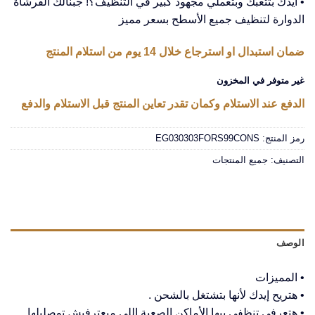
• ايدك بتتعبك وبتعملي مجهود كبير في التنظيف؟! جبنالك الفرشاة
الدوارة لتنظيف جميع الأسطح بسعر مميز
ضمان استبدال او استرجاع خلال 14 يوم من استلام المنتج
غير متوفر في المخزون
الدفع عند الاستلام وكمان تقدر تعاين المنتج قبل الاستلام والدفع
رمز المنتج:
EG030303FORS99CONS
التصنيف:
جميع المنتجات
الوصف
• المميزات
• هتريح إيدك لأنها بتشتغل بالشحن .
• هتعرفي تنظفي بيها الأماكن الصعبة اللى مبعترفيش توصليلها.