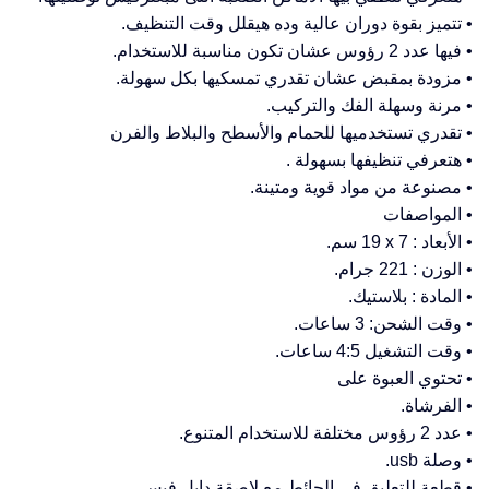
• تتميز بقوة دوران عالية وده هيقلل وقت التنظيف.
• فيها عدد 2 رؤوس عشان تكون مناسبة للاستخدام.
• مزودة بمقبض عشان تقدري تمسكيها بكل سهولة.
• مرنة وسهلة الفك والتركيب.
• تقدري تستخدميها للحمام والأسطح والبلاط والفرن
• هتعرفي تنظيفها بسهولة .
• مصنوعة من مواد قوية ومتينة.
• المواصفات
• الأبعاد : ‎19 x 7 سم.
• الوزن : 221 جرام.
• المادة : بلاستيك.
• وقت الشحن: 3 ساعات.
• وقت التشغيل 4:5 ساعات.
• تحتوي العبوة على
• الفرشاة.
• عدد 2 رؤوس مختلفة للاستخدام المتنوع.
• وصلة usb.
• قطعة للتعليق في الحائط مع لاصقة دابل فيس.