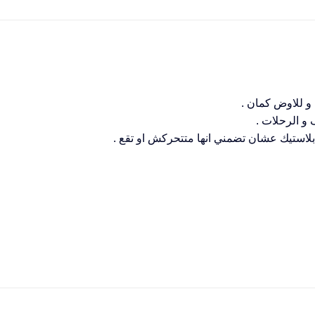
و للاوض كمان .
و الرحلات .