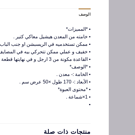
الوصف
• *المميزات*
• خامته من المعدن هيشيل معاكي كتير .
• ممكن تستخدميه في الريسبشن او جنب الباب 
• خفيف و عملي ممكن تتحركي بيه في المصايف 
• القاعدة مكونة من 3 ارجل و في نهايتها قطعة بلاستيك عشان تضمني انها متتحركش او تقع .
• *الوصف*
• الخامة :- معدن .
• الأبعاد :- 170 طول ×50 عرض سم .
• *محتوى العبوة*
• 1×شماعة .
•
منتجات ذات صلة