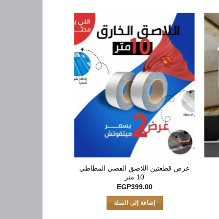
عرض قطعتين اللاصق الفضي المطاطي
جزامة 6 دور
10 متر
P
299.00
EGP
399.00
إضافة إلى 
إضافة إلى السلة