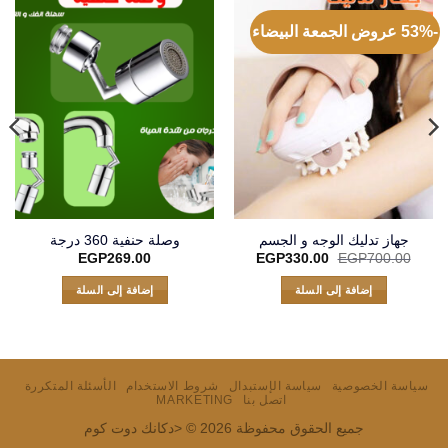
-53% عروض الجمعة البيضاء
جهاز تدليك الوجه و الجسم
وصلة حنفية 360 درجة
السعر
السعر
EGP
269.00
EGP
330.00
EGP
700.00
الأصلي
الحالي
هو:
هو:
إضافة إلى السلة
إضافة إلى السلة
EGP330.00.
EGP700.00.
سياسة الخصوصية
سياسة الإستبدال
شروط الاستخدام
الأسئلة المتكررة
اتصل بنا
MARKETING
جميع الحقوق محفوظة 2026 © <دكانك دوت كوم