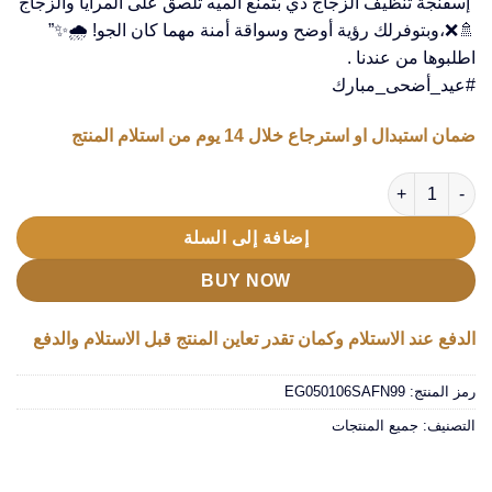
“إسفنجة تنظيف الزجاج دي بتمنع الميه تلصق على المرايا والزجاج
🚿❌،وبتوفرلك رؤية أوضح وسواقة أمنة مهما كان الجو! 🌧️✨”
اطلبوها من عندنا .
#عيد_أضحى_مبارك
ضمان استبدال او استرجاع خلال 14 يوم من استلام المنتج
كمية • اقوى سفنجة تنظيف زجاج فى العالم
إضافة إلى السلة
BUY NOW
الدفع عند الاستلام وكمان تقدر تعاين المنتج قبل الاستلام والدفع
رمز المنتج:
EG050106SAFN99
التصنيف:
جميع المنتجات