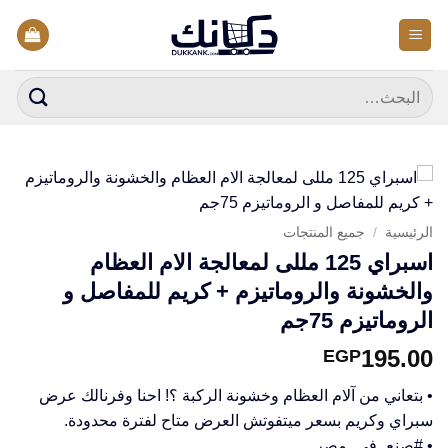
خطي
لمحتوى
البحث
عن:
الرئيسية
/
جميع المنتجات
اسبراي 125 مللى لمعالجة الام العظام
والخشونة والروماتيزم + كريم للمفاصل و
الروماتيزم 75جم
195.00
EGP
• بتعاني من آلام العظام وخشونة الركبة ؟! احنا وفرنالك عرض
سبراي وكريم بسعر ميتفوتش العرض متاح لفترة محدودة.
• #صنع_في_مصر