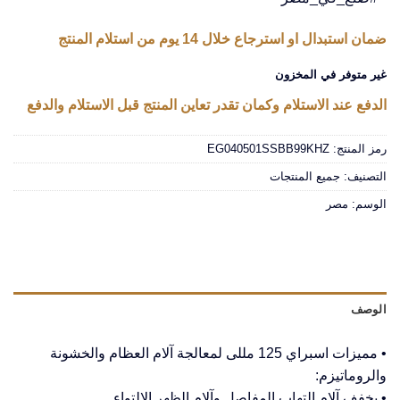
ضمان استبدال او استرجاع خلال 14 يوم من استلام المنتج
غير متوفر في المخزون
الدفع عند الاستلام وكمان تقدر تعاين المنتج قبل الاستلام والدفع
رمز المنتج:
EG040501SSBB99KHZ
التصنيف:
جميع المنتجات
الوسم:
مصر
الوصف
• مميزات اسبراي 125 مللى لمعالجة آلام العظام والخشونة
والروماتيزم:
• يخفف آلام التهاب المفاصل وآلام الظهر الالتواء