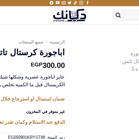
الرئيسية
/
جميع المنتجات
اباجورة كرستال تا
300.00
EGP
عايز اباجورة عصرية وشكلها شيك 
الكريستال قبل ما الكمية تخلص وا
ضمان استبدال او استرجاع خلال 14 يوم من استلام المنتج
غير متوفر في المخزون
الدفع عند الاستلام وكمان تقدر تعا
رمز المنتج:
EG050901KRYST99