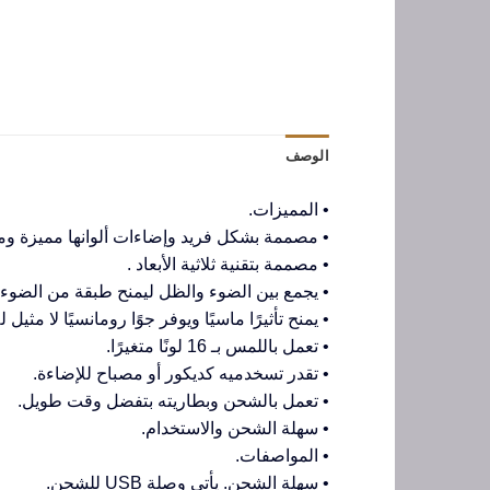
الوصف
• المميزات.
• مصممة بشكل فريد وإضاءات ألوانها مميزة وم
• مصممة بتقنية ثلاثية الأبعاد .
• يجمع بين الضوء والظل ليمنح طبقة من الضوء 
• يمنح تأثيرًا ماسيًا ويوفر جوًا رومانسيًا لا مثيل ل
• تعمل باللمس بـ 16 لونًا متغيرًا.
• تقدر تسخدميه كديكور أو مصباح للإضاءة.
• تعمل بالشحن وبطاريته بتفضل وقت طويل.
• سهلة الشحن والاستخدام.
• المواصفات.
• سهلة الشحن. يأتي وصلة USB للشحن.