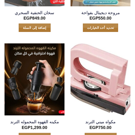
مروحة ديجيتال بفواحة
سخان الحنفية السحري
EGP
849.00
EGP
550.00
تحديد أحد الخيارات
إضافة إلى السلة
هناك
العديد
من
الأشكال
المختلفة
لهذا
المنتج.
يمكن
اختيار
الخيارات
على
صفحة
المنتج
مكواه ميني الترند
مكينه القهوه المحموله الترند
EGP
1,299.00
EGP
750.00