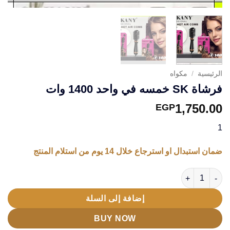
الرئيسية
/
مكواه
فرشاة SK خمسه في واحد 1400 وات
1,750.00
EGP
1
ضمان استبدال او استرجاع خلال 14 يوم من استلام المنتج
كمية فرشاة SK خمسه في واحد 1400 وات
إضافة إلى السلة
BUY NOW