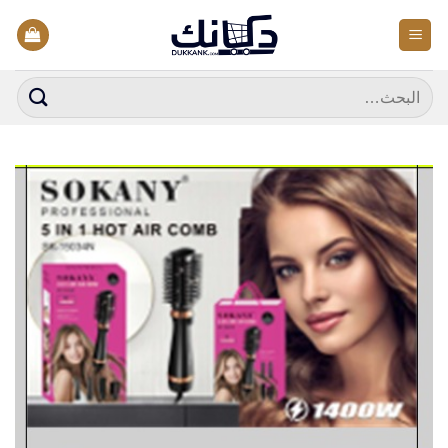
خطي
لمحتوى
البحث
عن: