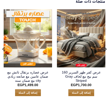
منتجات ذات صلة
عرض كفر ظهر السرير 160
عرض عصاره برتقال تاتش مع
سم بيج مع لحاف Gray
ضمان عامين مع صانعه زبادي
Striped
city مع ضمان سنه
EGP
1,499.00
EGP
1,700.00
إضافة إلى السلة
إضافة إلى السلة