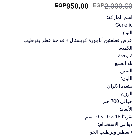
السعر
السعر
950.00
2,000.00
EGP
EGP
الأصلي
الحالي
اسم الماركة:
هو:
هو:
Generic
EGP950.00.
EGP2,000.00.
النوع:
عرض قطعتين أباجورة كريستال + فواحة عطر وترطيب
الكمية:
2 وحدة
بلد الصنع:
الصين
اللون:
متعدد الألوان
الوزن:
حوالي 700 جم
الأبعاد:
تقريبًا 18 × 10 × 10 سم
دواعي الاستخدام:
• تعطير وترطيب الجو