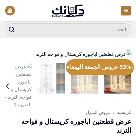
خطي
لمحتوى
البحث
عن:
-53% عروض الجمعة البيضاء
الرئيسية
/
عروض المنزل
عرض قطعتين اباجوره كريستال و فواحه
الترند