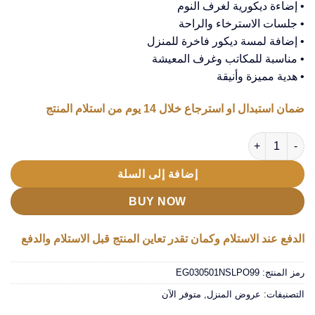
• إضاءة ديكورية لغرف النوم
• جلسات الاسترخاء والراحة
• إضافة لمسة ديكور فاخرة للمنزل
• مناسبة للمكاتب وغرف المعيشة
• هدية مميزة وأنيقة
ضمان استبدال او استرجاع خلال 14 يوم من استلام المنتج
كمية عرض قطعتين اباجوره كريستال و فواحه الترند
إضافة إلى السلة
BUY NOW
الدفع عند الاستلام وكمان تقدر تعاين المنتج قبل الاستلام والدفع
رمز المنتج:
EG030501NSLPO99
التصنيفات:
عروض المنزل
,
متوفر الآن