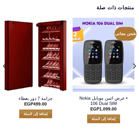
منتجات ذات صلة
شحن مجانى
• عرض اتنين موبايل Nokia
جزامة 7 دور بغطاء
106 Dual SIM
EGP
499.00
EGP
1,099.00
إضافة إلى السلة
إضافة إلى السلة