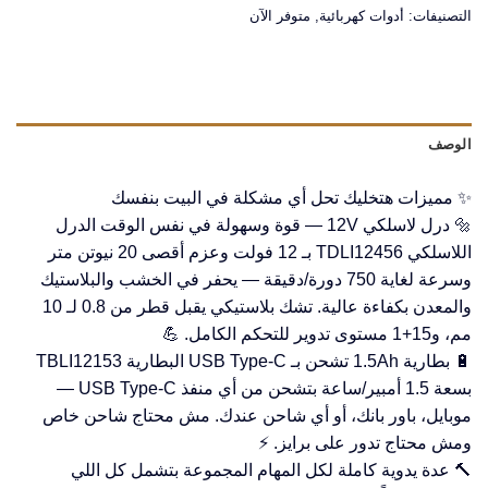
التصنيفات:
أدوات كهربائية
,
متوفر الآن
الوصف
✨ مميزات هتخليك تحل أي مشكلة في البيت بنفسك
🔩 درل لاسلكي 12V — قوة وسهولة في نفس الوقت الدرل
اللاسلكي TDLI12456 بـ 12 فولت وعزم أقصى 20 نيوتن متر
وسرعة لغاية 750 دورة/دقيقة — يحفر في الخشب والبلاستيك
والمعدن بكفاءة عالية. تشك بلاستيكي يقبل قطر من 0.8 لـ 10
مم، و15+1 مستوى تدوير للتحكم الكامل. 💪
🔋 بطارية 1.5Ah تشحن بـ USB Type-C البطارية TBLI12153
بسعة 1.5 أمبير/ساعة بتشحن من أي منفذ USB Type-C —
موبايل، باور بانك، أو أي شاحن عندك. مش محتاج شاحن خاص
ومش محتاج تدور على برايز. ⚡
🔨 عدة يدوية كاملة لكل المهام المجموعة بتشمل كل اللي