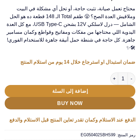
محتاج تعمل صيانة، تثبت حاجة، أو تحل أي مشكلة في البيت
وملاقيش العدة الصح؟ 😤 طقم Total الـ 148 قطعة ده هو الحل
الشامل — درل لاسلكي 12V بشحن USB Type-C، مع كل العدة
اليدوية اللي محتاجها من مفكات ومفاتيح وقواطع وكمان مسامير
جاهزة. كل حاجة في شنطة حمل أنيقة جاهزة للاستخدام الفوري!
🛠️✨
ضمان استبدال او استرجاع خلال 14 يوم من استلام المنتج
كمية طقم شنيور وعده مكون من 148 قطعة Total
إضافة إلى السلة
BUY NOW
الدفع عند الاستلام وكمان تقدر تعاين المنتج قبل الاستلام والدفع
رمز المنتج:
EG050402SBHS99