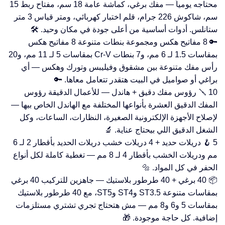
محتاجه يومياً — مفك برغي، كماشة عامة 18 سم، مفتاح ربط 15
سم، شاكوش 226 جرام، قلم اختبار كهربائي، ومتر قياس 3 متر
ستانلس. أدوات أساسية من أعلى جودة في مكان وحيد. 🛠️
🔑 8 مفاتيح هكس ومجموعة بنطات متنوعة 8 مفاتيح هكس
بمقاسات 1.5 لـ 6 مم، و7 بنطات Cr-V بمقاسات 5 لـ 11 مم، و20
رأس مفك متنوعة بين مشقوق وفيليبس وتورك وهكس — أي
براغي أو صواميل في البيت هتقدر تتعامل معاها. 🔑
🪛 10 رؤوس مفك دقيق + هاندل — للأعمال الدقيقة رؤوس
المفك الدقيق العشرة بأنواعها المختلفة مع الهاندل الخاص بيها —
لإصلاح الأجهزة الإلكترونية الصغيرة، النظارات، الساعات، وكل
الشغل الدقيق اللي بيحتاج عناية. 🔬
🪝 5 دريلات حديد + 4 دريلات خشب دريلات الحديد بأقطار 2 لـ 6
مم ودريلات الخشب بأقطار 4 لـ 8 مم — تغطية كاملة لكل أنواع
الحفر في كل المواد. 🔩
📦 40 برغي + 40 طرطور بلاستيك — جاهزين للتركيب 40 برغي
بمقاسات متنوعة ST3.5 وST4 وST5، مع 40 طرطور بلاستيك
بمقاسات 5 و6 و8 مم — مش هتحتاج تجري تشتري مستلزمات
إضافية. كل حاجة موجودة. 🎁