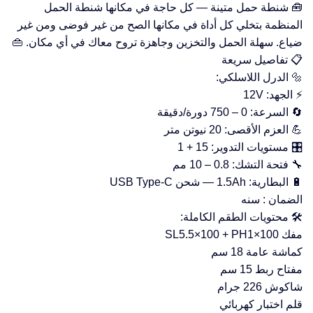
🧰 شنطة حمل متينة — كل حاجة في مكانها شنطة الحمل
المنظمة بتخلي كل أداة في مكانها الصح من غير فوضى ومن غير
ضياع. سهلة الحمل والتخزين وجاهزة تروح معاك في أي مكان. 👜
📋 تفاصيل سريعة
🔩 الدرل اللاسلكي:
⚡ الجهد: 12V
🔄 السرعة: 0 – 750 دورة/دقيقة
💪 العزم الأقصى: 20 نيوتن متر
🎛️ مستويات التدوير: 15 + 1
🔧 فتحة التشك: 0.8 – 10 مم
🔋 البطارية: 1.5Ah — شحن USB Type-C
الضمان : سنه
🛠️ محتويات الطقم الكاملة:
مفك SL5.5×100 + PH1×100
كماشة عامة 18 سم
مفتاح ربط 15 سم
شاكوش 226 جرام
قلم اختبار كهربائي